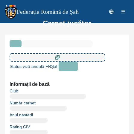
Federația Română de Șah
Carnet jucător
Status viză anuală FRȘah
Informații de bază
Club
Număr carnet
Anul nașterii
Rating CIV