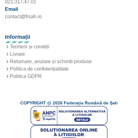
021.317.47.01
Email
contact@frsah.ro
Informații
Termeni și condiții
Livrare
Returnare, anulare și schimb produse
Politica de confidențialitate
Politica GDPR
COPYRIGHT @
2026
Federația Română de Șah