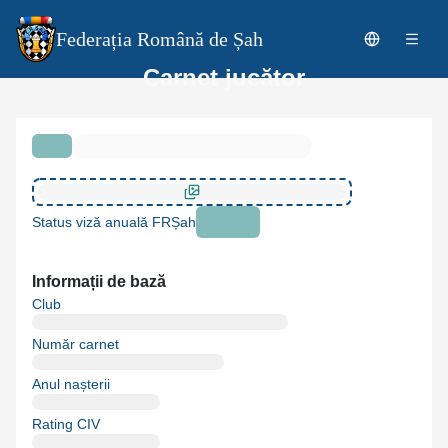
Federația Română de Șah
Carnet jucător
Status viză anuală FRȘah
Informații de bază
Club
Număr carnet
Anul nașterii
Rating CIV