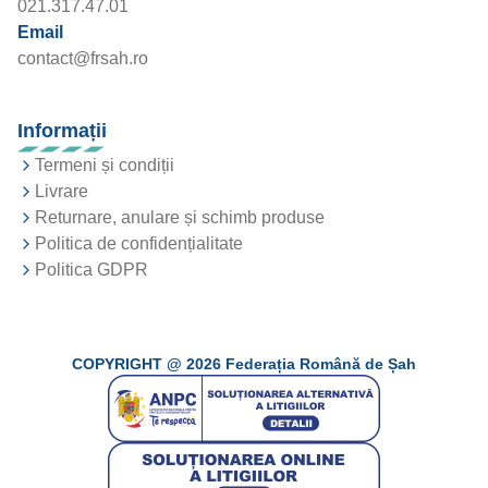
021.317.47.01
Email
contact@frsah.ro
Informații
Termeni și condiții
Livrare
Returnare, anulare și schimb produse
Politica de confidențialitate
Politica GDPR
COPYRIGHT @
2026
Federația Română de Șah