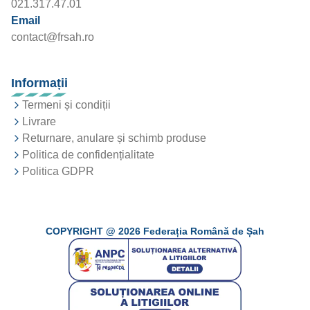
021.317.47.01
Email
contact@frsah.ro
Informații
Termeni și condiții
Livrare
Returnare, anulare și schimb produse
Politica de confidențialitate
Politica GDPR
COPYRIGHT @
2026
Federația Română de Șah