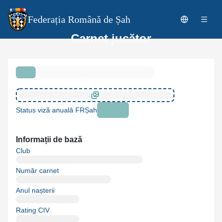
Federația Română de Șah
Carnet jucător
Status viză anuală FRȘah
Informații de bază
Club
Număr carnet
Anul nașterii
Rating CIV